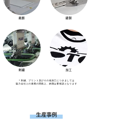
裁断
縫製
刺繍
加工
＊刺繍、プリント及びその他加工につきましては
​協力会社との連携の関係上、納期は要相談となります
​生産事例