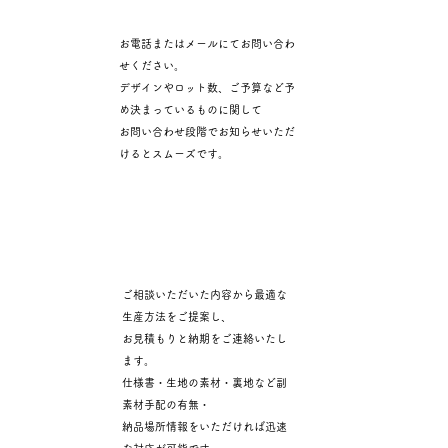
お電話またはメールにてお問い合わ
せください。
​お問い合わせ
デザインやロット数、ご予算など予
め決まっているものに関して
​お問い合わせ段階でお知らせいただ
けるとスムーズです。
ご相談いただいた内容から最適な
生産方法をご提案し、
お見積り
お見積もりと納期をご連絡いたし
ます。
仕様書・生地の素材・裏地など副
素材手配の有無・
納品場所情報をいただければ迅速