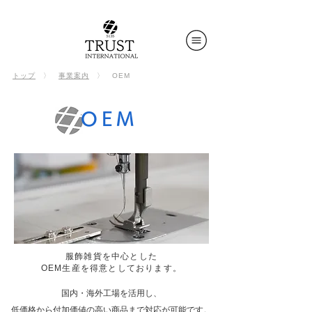
​
トップ
〉
事業案内
〉 OEM
OEM
服飾雑貨を中心とした
OEM生産を得意としております。
国内・海外工場を活用し、
低価格から付加価値の高い商品まで対応が可能です。