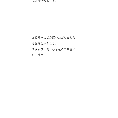
な対応が可能です。​
お見積りにご承諾いただけました
​生産
ら生産に入ります。
スタッフ一同、心を込めて生産い
たします。
商品の状態のチェック後、
ご指
定いただいた場所に納品いたし
仕上げ・納品
ます。
​納品後のリピート生産や、
商品
のお預かり・出荷作業代行も行