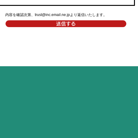
内容を確認次第、
trust@inc.email.ne.jp
より返信いたします。
送信する