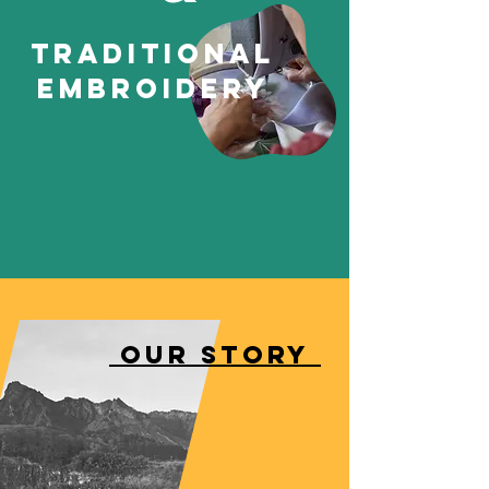
Traditional
Embroidery
OUR STORY